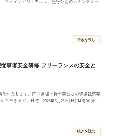
新したメインビジュアルは、先行公開のカミングスー
こころの
続きを読む
芸能従事者安全研修-フリーランスの安全と
実施いたします。国立劇場の舞台裏などの現場視察写
きます。日時：2025年3月23日(日) 14時00分～
続きを読む