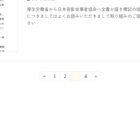
厚生労働省から日本芸能従事者協会へ文書が届き標記の
につきましてはよくお読みいただきまして取り組みのご協
さい
«
固
1
固
2
固
3
固
4
»
定
定
定
定
ペ
ペ
ペ
ペ
ー
ー
ー
ー
ジ
ジ
ジ
ジ