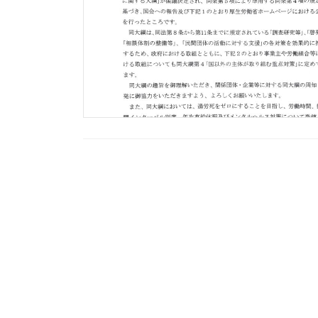
投
稿
の
ペ
ー
ジ