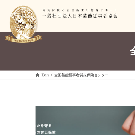
コ
ナ
ン
ビ
テ
ゲ
ン
ー
ツ
シ
へ
ョ
ス
ン
キ
に
ッ
移
プ
動
Top
全国芸能従事者労災保険センター