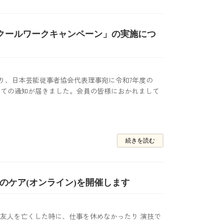
中症 クールワークキャンペーン」の実施につ
長より、日本芸能従事者協会代表理事宛に令和7年度の
ついての通知が届きました。会員の皆様におかれまして
続きを読む
心のケア(オンライン)を開催します
大切な家族や友人を亡くした時に、仕事を休めなかったり 演技で