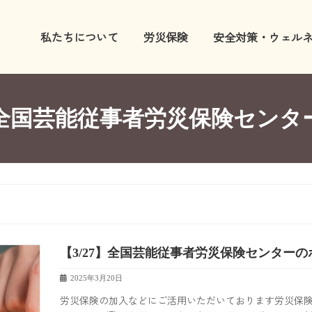
私たちについて
労災保険
安全対策・ウェル
熱中症防止対策
全国芸能従事者労災保険センタ
電気作業の安全対策
個人事業者等安全衛生
こども・若年者の安全
さわってほしくないチ
【3/27】全国芸能従事者労災保険センター
2025年3月20日
産業医への医療相談
労災保険の加入などにご活用いただいております労災保