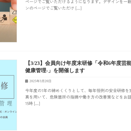
ページでご覧いただけるようになります。デザインを一
相談窓口「芸能従事者
ンのページでご覧いただけ […]
119」
ハラスメント110番
フリーランス健康診断
【3/23】会員向け年度末研修「令和6年度
健康管理-」を開催します
2025年3月20日
今年度の1年の締めくくりとして、毎年恒例の安全研修を
真を用いて、危険箇所の指摘や働き方の改善策などをお話いただ
15時 […]