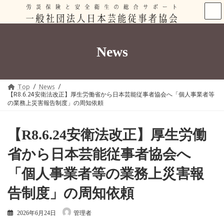
コ
ナ
ン
ビ
テ
ゲ
ン
ー
ツ
シ
News
へ
ョ
ス
ン
キ
に
ッ
移
プ
動
Top
News
【R8.6.24安衛法改正】厚生労働省から日本芸能従事者協会へ「個人事業者等
の業務上災害報告制度」の周知依頼
【R8.6.24安衛法改正】厚生労働
省から日本芸能従事者協会へ
「個人事業者等の業務上災害報
告制度」の周知依頼
2026年6月24日
管理者