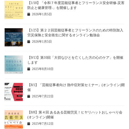
【1/18】「令和７年度芸能従事者とフリーランス安全研修-災害
防止と健康管理-」を開催します
2026年1月5日
【1/25】第２２回芸能従事者とフリーランスのための特別加入
労災保険と安全衛生に関するオンライン勉強会
2026年1月5日
【9/13】第10回「大切なひとを亡くした方の心のケア」を開催
します
2025年8月10日
【8/1】「芸能従事者向け 熱中症対策セミナー」(オンライン)開
催
2025年7月22日
【8/8】第４回 あるある芸能労災！ヒヤリハットおしゃべり会
(オンライン)開催
2025年7月12日