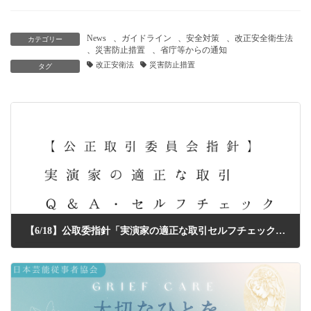
News
、
ガイドライン
、
安全対策
、
改正安全衛生法
カテゴリー
、
災害防止措置
、
省庁等からの通知
改正安衛法
災害防止措置
タグ
【6/18】公取委指針「実演家の適正な取引セルフチェック・Ｑ＆Ａ」公開のお知らせ
2026年6月18日